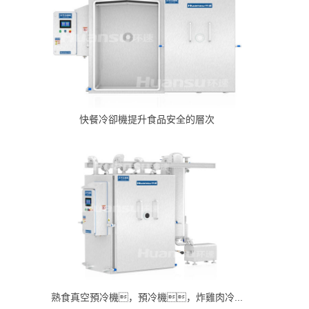
快餐冷卻機提升食品安全的層次
熟食真空預冷機，預冷機，炸雞肉冷...