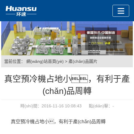
當前位置：
網(wǎng)站首頁(yè)
>
產(chǎn)品圖片
真空預冷機占地小，有利于產
(chǎn)品周轉
時(shí)間：2016-11-16 10:08:43 點(diǎn)擊：
-
真空預冷機占地小，有利于產(chǎn)品周轉