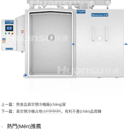
上一篇：
熟食品真空預冷機廠(chǎng)家
下一篇：
真空預冷機占地小，有利于產(chǎn)品周轉
熱門(mén)推薦