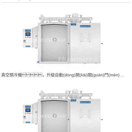
真空預冷機，升級自動(dòng)開(kāi)關(guān)門(mén)控制圖...