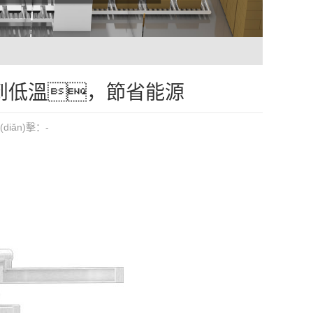
到低溫，節省能源
(diǎn)擊：
-