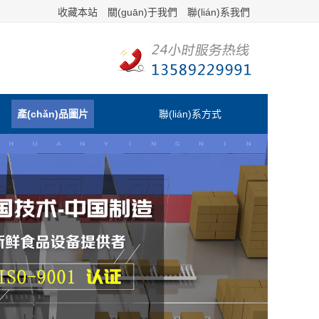
收藏本站
關(guān)于我們
聯(lián)系我們
產(chǎn)品圖片
聯(lián)系方式