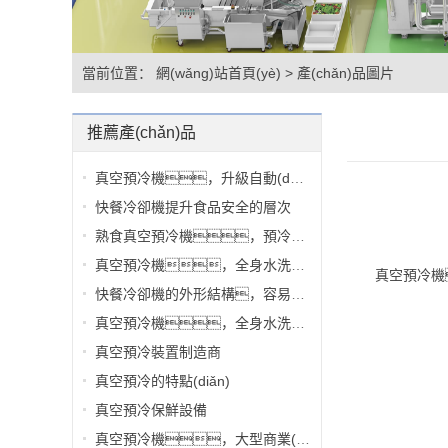
當前位置：
網(wǎng)站首頁(yè)
>
產(chǎn)品圖片
推薦產(chǎn)品
真空預冷機，升級自動(dòng)開(kāi)關(guān)門(mén)控制圖...
快餐冷卻機提升食品安全的層次
熟食真空預冷機，預冷機，炸雞肉冷...
真空預冷機，全身水洗不生銹跡
真空預冷機
快餐冷卻機的外形結構，容易清洗，...
真空預冷機，全身水洗不生銹跡
真空預冷裝置制造商
真空預冷的特點(diǎn)
真空預冷保鮮設備
真空預冷機，大型商業(yè)設備，采用30...