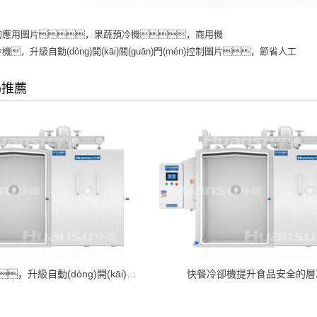
的應用圖片，果蔬預冷機，商用機
，升級自動(dòng)開(kāi)關(guān)門(mén)控制圖片，節省人工
)推薦
真空預冷機，升級自動(dòng)開(kāi)關(guān)門(mén)控制圖...
快餐冷卻機提升食品安全的層