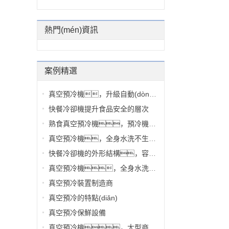
熱門(mén)資訊
案例精選
真空預冷機，升級自動(dòng)開(kāi)關(guān)門(mén)控制圖...
快餐冷卻機提升食品安全的層次
熟食真空預冷機，預冷機，炸雞肉冷...
真空預冷機，全身水洗不生銹跡
快餐冷卻機的外形結構，容易清洗，...
真空預冷機，全身水洗不生銹跡
真空預冷裝置制造商
真空預冷的特點(diǎn)
真空預冷保鮮設備
真空預冷機，大型商業(yè)設備，采用30...